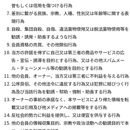
誉もしくは信用を傷つける行為
差別に繋がる民族、宗教、人種、性別又は年齢等に関する表
現行為
自殺、集団自殺、自傷、違法薬物使用又は脱法薬物使用等を
勧誘・誘発・助長するような行為
会員資格の売買、その他類似行為
当方の許諾を得ずに自己又は第三者の商品やサービスの広
告・宣伝・誘導を目的とする行為、又はその他スパムメー
ル・チェーンメール等の勧誘を目的とする行為
他の会員、オーナー、当方又は第三者に不利益を与える行為
公序良俗、その他法令に違反する行為又は犯罪に結びつく行
為及び当該行為を勧誘・幇助・強制・助長する行為
オーナーの事前の承諾なく、本サービスにより得た情報を転
載又は引用及び他メディアへの掲載等をする行為
反社会的勢力に利益を提供し、又は便宜を供与する行為
他の会員の情報収集目的、宗教や政治活動への勧誘目的で本